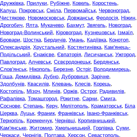
Дружківка
,
Прилуки
,
Рубіжне
,
Ковель
,
Коростень
,
Калуш
,
Покровськ
,
Сміла
,
Первомайськ
,
Червоноград
,
Чистякове
,
Новомосковськ
,
Довжанськ
,
Феодосія
,
Ніжин
,
Дрогобич
,
Ялта
,
Мукачево
,
Бахмут
,
Звягель
,
Новоград
,
Новоград-Волинський
,
Кіровоград
,
Кузнецовськ
,
Ізмаїл
,
Бровари
,
Шостка
,
Бердичів
,
Умань
,
Кадіївка
,
Конотоп
,
Олександрія
,
Хрустальний
,
Костянтинівка
,
Кам'янець-
Подільський
,
Єнакієве
,
Євпаторія
,
Лисичанськ
,
Ужгород
,
Павлоград
,
Алчевськ
,
Сєвєродонецьк
,
Бердянськ
,
Слов'янськ
,
Нікополь
,
Березне
,
Остріг
,
Володимирець
,
Гоща
,
Демидівка
,
Дубно
,
Дубровиця
,
Зарічне
,
Здолбунів
,
Квасилів
,
Клевань
,
Клесів
,
Корець
,
Костопіль
,
Мізоч
,
Млинів
,
Оржів
,
Острог
,
Радивилів
,
Рафалівка
,
Томашгород
,
Рокитне
,
Сарни
,
Смига
,
Соснове
,
Степань
,
Керч
,
Мелітополь
,
Краматорськ
,
Біла
Церква
,
Луцьк
,
Франик
,
Франківськ
,
Івано-Франківськ
,
Тернопіль
,
Кременчук
,
Чернівці
,
Кропивницький
,
Кам'янське
,
Житомир
,
Хмельницький
,
Горлівка
,
Суми
,
Черкаси
,
Чернігів
,
Полтава
,
Херсон
,
Севастополь
,