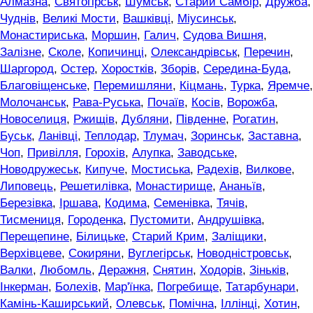
Алмазна
,
Святогірськ
,
Шумськ
,
Старий Самбір
,
Дружба
,
Чуднів
,
Великі Мости
,
Вашківці
,
Міусинськ
,
Монастириська
,
Моршин
,
Галич
,
Судова Вишня
,
Залізне
,
Сколе
,
Копичинці
,
Олександрівськ
,
Перечин
,
Шаргород
,
Остер
,
Хоростків
,
Зборів
,
Середина-Буда
,
Благовіщенське
,
Перемишляни
,
Кіцмань
,
Турка
,
Яремче
,
Молочанськ
,
Рава-Руська
,
Почаїв
,
Косів
,
Ворожба
,
Новоселиця
,
Ржищів
,
Дубляни
,
Південне
,
Рогатин
,
Буськ
,
Ланівці
,
Теплодар
,
Тлумач
,
Зоринськ
,
Заставна
,
Чоп
,
Привілля
,
Горохів
,
Алупка
,
Заводське
,
Новодружеськ
,
Кипуче
,
Мостиська
,
Радехів
,
Вилкове
,
Липовець
,
Решетилівка
,
Монастирище
,
Ананьїв
,
Березівка
,
Іршава
,
Кодима
,
Семенівка
,
Тячів
,
Тисмениця
,
Городенка
,
Пустомити
,
Андрушівка
,
Перещепине
,
Білицьке
,
Старий Крим
,
Заліщики
,
Верхівцеве
,
Сокиряни
,
Вуглегірськ
,
Новодністровськ
,
Валки
,
Любомль
,
Деражня
,
Снятин
,
Ходорів
,
Зіньків
,
Інкерман
,
Болехів
,
Мар'їнка
,
Погребище
,
Татарбунари
,
Камінь-Каширський
,
Олевськ
,
Помічна
,
Іллінці
,
Хотин
,