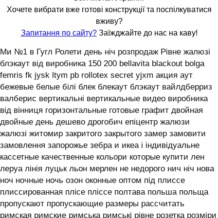
Хочете вибрати вже готові конструкції та поспілкуватися
вживу?
Запитання по сайту?
Заїжджайте до нас на каву!
Ми №1 в Гугл Ролети день ніч розпродаж Рівне жалюзі
блэкаут від виробника 150 200 bellavita blackout bolga
femris fk jysk ltym pb rollotex secret yjxm акция аут
бежевые белые білі блек блекаут блэкаут вайлдберриз
валберис вертикальні вертикальные видео виробника
від вінниця горизонтальные готовые графит двойная
двойные день дешево дрогобич епіцентр жалюзи
жалюзі житомир закритого закрытого замер замовити
замовлення запорожье зебра и икеа і індивідуальне
кассетные качественные кольори которые купити лен
леруа лінія луцьк льон мерлен не недорого нич ніч нова
ноч ночные ночь озон оконные оптом під плиссе
плиссированная плісе пліссе полтава польша польща
пропускают пропускающие размеры рассчитать
римская римские римська римські рівне розетка розміри