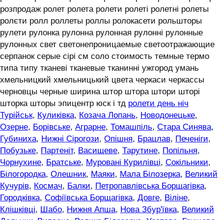
розпродаж ролет ролета ролети ролеті ролетні ролеты
ролєти ролл роллеты роллы ролокасети рольшторы
рулети рулонка рулонна рулонная рулонні рулонные
рулонных свет светонепроницаемые светоотражающие
серпанок серые сірі см соло стоимость темные термо
типа типу тканеві тканевые тканинні ужгород умань
хмельницкий хмельницький цвета черкаси черкассы
черновцы черные ширина штор штора штори шторі
шторка шторы эпицентр юск і тд
ролети день ніч
Турійськ
,
Куликівка
,
Козача Лопань
,
Новодонецьке
,
Озерне
,
Борівське
,
Аграрне
,
Томашпіль
,
Стара Синява
,
Губиниха
,
Нижні Сірогози
,
Опішня
,
Брацлав
,
Печеніги
,
Побузьке
,
Партеніт
,
Васищеве
,
Тарутине
,
Попільня
,
Чорнухине
,
Братське
,
Муровані Курилівці
,
Сокільники
,
Білогородка
,
Олешник
,
Маяки
,
Мала Білозерка
,
Великий
Кучурів
,
Космач
,
Балки
,
Петропавлівська Борщагівка
,
Городківка
,
Софіївська Борщагівка
,
Довге
,
Віліне
,
Клішківці
,
Шабо
,
Нижня Апша
,
Нова Збур'ївка
,
Великий