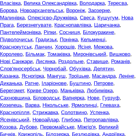
Власівка
,
Велика Олександрівка
,
Володарка
,
Тересва
,
Борова
,
Новоархангельськ
,
Вороніж
,
Заозерне
,
Малинівка
,
Олексієво-Дружківка
,
Свеса
,
Кушугум
,
Нова
Прага
,
Березнегувате
,
Краснопавлівка
,
Царичанка
,
Пантелеймонівка
,
Ріпки
,
Сосниця
,
Білокуракине
,
Підволочиськ
,
Градизьк
,
Понінка
,
Кельменці
,
Краснокутськ
,
Ланчин
,
Хорошів
,
Ясіня
,
Межова
,
Королево
,
Більмак
,
Томаківка
,
Миронівський
,
Вишково
,
Нові Санжари
,
Лисянка
,
Роздольне
,
Ставище
,
Романів
,
Слов'яносербськ
,
Чорнобай
,
Обухівка
,
Делятин
,
Казанка
,
Ясногірка
,
Мангуш
,
Троїцьке
,
Масандра
,
Леніне
,
Диканька
,
Ратне
,
Іларіонове
,
Буштино
,
Петрове
,
Берегомет
,
Криве Озеро
,
Маньківка
,
Любимівка
,
Сахновщина
,
Біловодськ
,
Вапнярка
,
Нове
,
Гурзуф
,
Козелець
,
Варва
,
Нікольське
,
Ярмолинці
,
Глеваха
,
Краснопілля
,
Стрижавка
,
Солотвино
,
Успенка
,
Ясенівський
,
Новоайдар
,
Глибока
,
Петропавлівка
,
Козова
,
Дубове
,
Первомайське
,
Міжгір'я
,
Великий
Бичків
,
Крижопіль
,
Білозерка
,
Безлюдівка
,
Андріївка
,