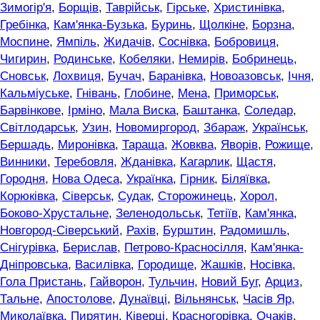
Зимогір'я
,
Борщів
,
Таврійськ
,
Гірське
,
Христинівка
,
Гребінка
,
Кам'янка-Бузька
,
Буринь
,
Щолкіне
,
Борзна
,
Моспине
,
Ямпіль
,
Жидачів
,
Соснівка
,
Бобровиця
,
Чигирин
,
Родинське
,
Кобеляки
,
Немирів
,
Бобринець
,
Сновськ
,
Лохвиця
,
Бучач
,
Баранівка
,
Новоазовськ
,
Ічня
,
Кальміуське
,
Гнівань
,
Глобине
,
Мена
,
Приморськ
,
Барвінкове
,
Ірміно
,
Мала Виска
,
Баштанка
,
Соледар
,
Світлодарськ
,
Узин
,
Новомиргород
,
Збараж
,
Українськ
,
Бершадь
,
Миронівка
,
Тараща
,
Жовква
,
Яворів
,
Рожище
,
Винники
,
Теребовля
,
Жданівка
,
Кагарлик
,
Щастя
,
Городня
,
Нова Одеса
,
Українка
,
Гірник
,
Біляївка
,
Корюківка
,
Сіверськ
,
Судак
,
Сторожинець
,
Хорол
,
Боково-Хрустальне
,
Зеленодольськ
,
Тетіїв
,
Кам'янка
,
Новгород-Сіверський
,
Рахів
,
Бурштин
,
Радомишль
,
Снігурівка
,
Берислав
,
Петрово-Красносілля
,
Кам'янка-
Дніпровська
,
Василівка
,
Городище
,
Жашків
,
Носівка
,
Гола Пристань
,
Гайворон
,
Тульчин
,
Новий Буг
,
Арциз
,
Тальне
,
Апостолове
,
Дунаївці
,
Вільнянськ
,
Часів Яр
,
Миколаївка
,
Пирятин
,
Ківерці
,
Красногорівка
,
Очаків
,