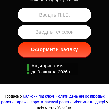
Оформити заявку
Акція триватиме
до
9 августа 2026 г.
Продаємо
балкони під ключ
,
Ролети день ніч розпродаж
,
ролети
,
гаражні ворота
,
захисні ролети
,
міжкімнатні двері
у
всіх містах України.