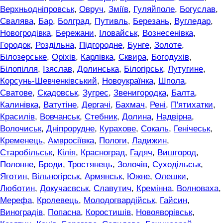
Верхньодніпровськ
,
Овруч
,
Зміїв
,
Гуляйполе
,
Богуслав
,
Свалява
,
Бар
,
Болград
,
Путивль
,
Березань
,
Вугледар
,
Новогродівка
,
Бережани
,
Іловайськ
,
Вознесенівка
,
Городок
,
Роздільна
,
Підгородне
,
Бунге
,
Золоте
,
Білозерське
,
Оріхів
,
Карлівка
,
Сквира
,
Богодухів
,
Білопілля
,
Ізяслав
,
Долинська
,
Білогірськ
,
Лутугине
,
Корсунь-Шевченківський
,
Новоукраїнка
,
Шпола
,
Сватове
,
Скадовськ
,
Зугрес
,
Звенигородка
,
Балта
,
Калинівка
,
Ватутіне
,
Дергачі
,
Бахмач
,
Рені
,
П'ятихатки
,
Красилів
,
Вовчанськ
,
Стебник
,
Долина
,
Надвірна
,
Волочиськ
,
Дніпрорудне
,
Курахове
,
Сокаль
,
Генічеськ
,
Кременець
,
Амвросіївка
,
Пологи
,
Ладижин
,
Старобільськ
,
Кілія
,
Красноград
,
Гадяч
,
Вишгород
,
Полонне
,
Броди
,
Тростянець
,
Золочів
,
Суходільськ
,
Яготин
,
Вільногірськ
,
Армянськ
,
Южне
,
Олешки
,
Люботин
,
Докучаєвськ
,
Славутич
,
Кремінна
,
Волноваха
,
Мерефа
,
Кролевець
,
Молодогвардійськ
,
Гайсин
,
Виноградів
,
Попасна
,
Коростишів
,
Новояворівськ
,