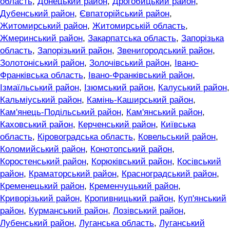
область
,
Донецький район
,
Дрогобицький район
,
Дубенський район
,
Євпаторійський район
,
Житомирський район
,
Житомирській область
,
Жмеринський район
,
Закарпатська область
,
Запорізька
область
,
Запорізький район
,
Звенигородський район
,
Золотоніський район
,
Золочівський район
,
Івано-
Франківська область
,
Івано-Франківський район
,
Ізмаїльський район
,
Ізюмський район
,
Калуський район
,
Кальміуський район
,
Камінь-Каширський район
,
Кам'янець-Подільський район
,
Кам'янський район
,
Каховський район
,
Керченський район
,
Київська
область
,
Кіровоградська область
,
Ковельський район
,
Коломийський район
,
Конотопський район
,
Коростенський район
,
Корюківський район
,
Косівський
район
,
Краматорський район
,
Красноградський район
,
Кременецький район
,
Кременчуцький район
,
Криворізький район
,
Кропивницький район
,
Куп'янський
район
,
Курманський район
,
Лозівський район
,
Лубенський район
,
Луганська область
,
Луганський