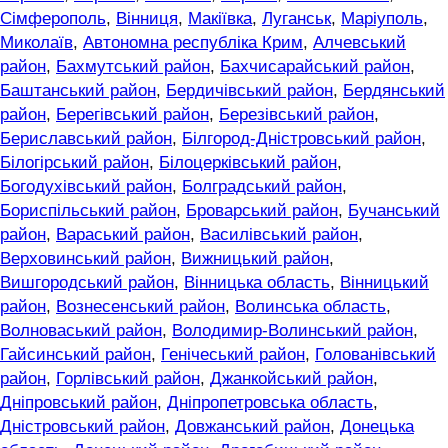
Сімферополь
,
Вінниця
,
Макіївка
,
Луганськ
,
Маріуполь
,
Миколаїв
,
Автономна республіка Крим
,
Алчевський
район
,
Бахмутський район
,
Бахчисарайський район
,
Баштанський район
,
Бердичівський район
,
Бердянський
район
,
Берегівський район
,
Березівський район
,
Бериславський район
,
Білгород-Дністровський район
,
Білогірський район
,
Білоцерківський район
,
Богодухівський район
,
Болградський район
,
Бориспільський район
,
Броварський район
,
Бучанський
район
,
Вараський район
,
Василівський район
,
Верховинський район
,
Вижницький район
,
Вишгородський район
,
Вінницька область
,
Вінницький
район
,
Вознесенський район
,
Волинська область
,
Волноваський район
,
Володимир-Волинський район
,
Гайсинський район
,
Генічеський район
,
Голованівський
район
,
Горлівський район
,
Джанкойський район
,
Дніпровський район
,
Дніпропетровська область
,
Дністровський район
,
Довжанський район
,
Донецька