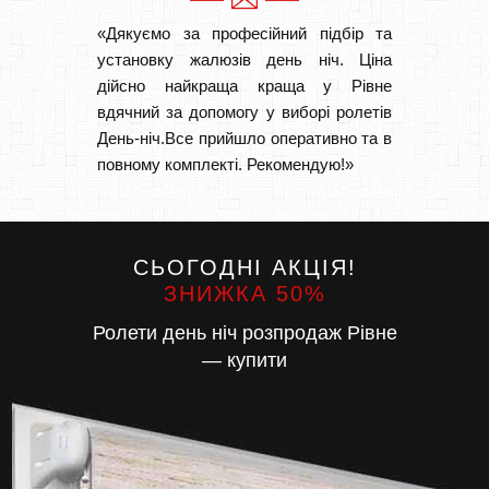
«Дякуємо за професійний підбір та
«Дуже 
установку жалюзів день ніч. Ціна
викон
дійсно найкраща краща у Рівне
Швидк
вдячний за допомогу у виборі ролетів
Буду р
День-ніч.Все прийшло оперативно та в
повному комплекті. Рекомендую!»
СЬОГОДНІ АКЦІЯ!
ЗНИЖКА 50%
Ролети день ніч розпродаж Рівне
— купити