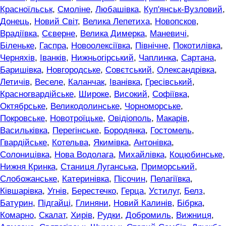
Красноїльськ
,
Смоліне
,
Любашівка
,
Куп'янськ-Вузловий
,
Донець
,
Новий Світ
,
Велика Лепетиха
,
Новопсков
,
Врадіївка
,
Сєверне
,
Велика Димерка
,
Маневичі
,
Біленьке
,
Гаспра
,
Новоолексіївка
,
Північне
,
Покотилівка
,
Черняхів
,
Іванків
,
Нижньогірський
,
Чаплинка
,
Сартана
,
Баришівка
,
Новгородське
,
Совєтський
,
Олександрівка
,
Летичів
,
Веселе
,
Каланчак
,
Іванівка
,
Гресівський
,
Красногвардійське
,
Широке
,
Високий
,
Софіївка
,
Октябрське
,
Великодолинське
,
Чорноморське
,
Покровське
,
Новотроїцьке
,
Овідіополь
,
Макарів
,
Васильківка
,
Перегінське
,
Бородянка
,
Гостомель
,
Гвардійське
,
Котельва
,
Якимівка
,
Антонівка
,
Солоницівка
,
Нова Водолага
,
Михайлівка
,
Коцюбинське
,
Нижня Кринка
,
Станиця Луганська
,
Приморський
,
Слобожанське
,
Катеринівка
,
Пісочин
,
Пелагіївка
,
Ківшарівка
,
Угнів
,
Берестечко
,
Герца
,
Устилуг
,
Белз
,
Батурин
,
Підгайці
,
Глиняни
,
Новий Калинів
,
Бібрка
,
Комарно
,
Скалат
,
Хирів
,
Рудки
,
Добромиль
,
Вижниця
,