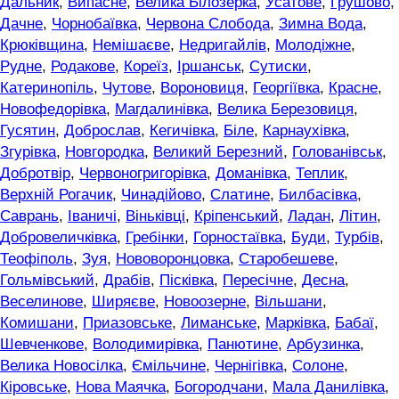
Дальник
,
Випасне
,
Велика Білозерка
,
Усатове
,
Грушово
,
Дачне
,
Чорнобаївка
,
Червона Слобода
,
Зимна Вода
,
Крюківщина
,
Немішаєве
,
Недригайлів
,
Молодіжне
,
Рудне
,
Родакове
,
Кореїз
,
Іршанськ
,
Сутиски
,
Катеринопіль
,
Чутове
,
Вороновиця
,
Георгіївка
,
Красне
,
Новофедорівка
,
Магдалинівка
,
Велика Березовиця
,
Гусятин
,
Доброслав
,
Кегичівка
,
Біле
,
Карнаухівка
,
Згурівка
,
Новгородка
,
Великий Березний
,
Голованівськ
,
Добротвір
,
Червоногригорівка
,
Доманівка
,
Теплик
,
Верхній Рогачик
,
Чинадійово
,
Слатине
,
Билбасівка
,
Саврань
,
Іваничі
,
Віньківці
,
Кріпенський
,
Ладан
,
Літин
,
Добровеличківка
,
Гребінки
,
Горностаївка
,
Буди
,
Турбів
,
Теофіполь
,
Зуя
,
Нововоронцовка
,
Старобешеве
,
Гольмівський
,
Драбів
,
Пісківка
,
Пересічне
,
Десна
,
Веселинове
,
Ширяєве
,
Новоозерне
,
Вільшани
,
Комишани
,
Приазовське
,
Лиманське
,
Марківка
,
Бабаї
,
Шевченкове
,
Володимирівка
,
Панютине
,
Арбузинка
,
Велика Новосілка
,
Ємільчине
,
Чернігівка
,
Солоне
,
Кіровське
,
Нова Маячка
,
Богородчани
,
Мала Данилівка
,