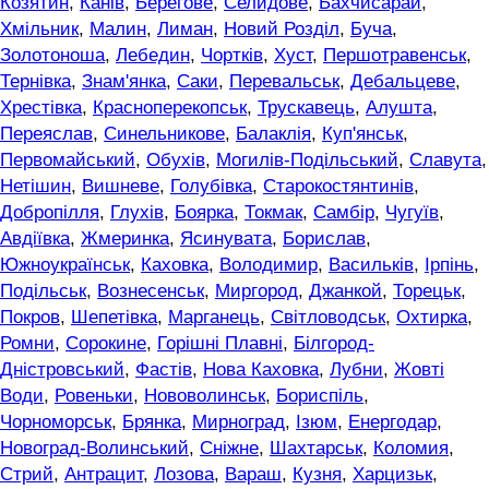
Козятин
,
Канів
,
Берегове
,
Селидове
,
Бахчисарай
,
Хмільник
,
Малин
,
Лиман
,
Новий Розділ
,
Буча
,
Золотоноша
,
Лебедин
,
Чортків
,
Хуст
,
Першотравенськ
,
Тернівка
,
Знам'янка
,
Саки
,
Перевальськ
,
Дебальцеве
,
Хрестівка
,
Красноперекопськ
,
Трускавець
,
Алушта
,
Переяслав
,
Синельникове
,
Балаклія
,
Куп'янськ
,
Первомайський
,
Обухів
,
Могилів-Подільський
,
Славута
,
Нетішин
,
Вишневе
,
Голубівка
,
Старокостянтинів
,
Добропілля
,
Глухів
,
Боярка
,
Токмак
,
Самбір
,
Чугуїв
,
Авдіївка
,
Жмеринка
,
Ясинувата
,
Борислав
,
Южноукраїнськ
,
Каховка
,
Володимир
,
Васильків
,
Ірпінь
,
Подільськ
,
Вознесенськ
,
Миргород
,
Джанкой
,
Торецьк
,
Покров
,
Шепетівка
,
Марганець
,
Світловодськ
,
Охтирка
,
Ромни
,
Сорокине
,
Горішні Плавні
,
Білгород-
Дністровський
,
Фастів
,
Нова Каховка
,
Лубни
,
Жовті
Води
,
Ровеньки
,
Нововолинськ
,
Бориспіль
,
Чорноморськ
,
Брянка
,
Мирноград
,
Ізюм
,
Енергодар
,
Новоград-Волинський
,
Сніжне
,
Шахтарськ
,
Коломия
,
Стрий
,
Антрацит
,
Лозова
,
Вараш
,
Кузня
,
Харцизьк
,