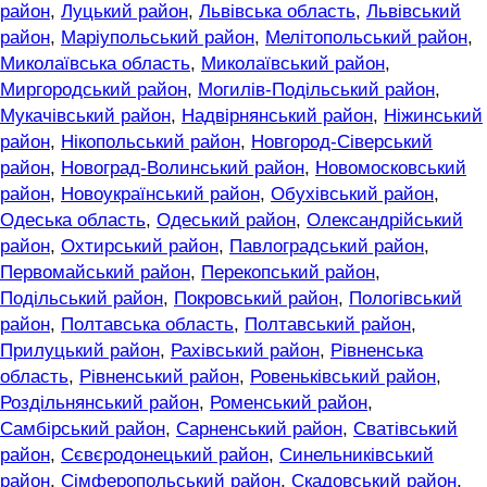
район
,
Луцький район
,
Львівська область
,
Львівський
район
,
Маріупольський район
,
Мелітопольський район
,
Миколаївська область
,
Миколаївський район
,
Миргородський район
,
Могилів-Подільський район
,
Мукачівський район
,
Надвірнянський район
,
Ніжинський
район
,
Нікопольський район
,
Новгород-Сіверський
район
,
Новоград-Волинський район
,
Новомосковський
район
,
Новоукраїнський район
,
Обухівський район
,
Одеська область
,
Одеський район
,
Олександрійський
район
,
Охтирський район
,
Павлоградський район
,
Первомайський район
,
Перекопський район
,
Подільський район
,
Покровський район
,
Пологівський
район
,
Полтавська область
,
Полтавський район
,
Прилуцький район
,
Рахівський район
,
Рівненська
область
,
Рівненський район
,
Ровеньківський район
,
Роздільнянський район
,
Роменський район
,
Самбірський район
,
Сарненський район
,
Сватівський
район
,
Сєвєродонецький район
,
Синельниківський
район
,
Сімферопольський район
,
Скадовський район
,